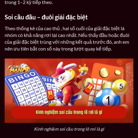
trong 1–2 kỳ tiếp theo.
Soi cầu đầu – đuôi giải đặc biệt
Theo thống kê của cao thủ , hai số cuối của giải đặc biệt là
nhóm có khả năng rơi lại cao nhất. Nếu thấy đầu hoặc đuôi
của giải đặc biệt trùng với những kết quả trước đó, anh em
nên ưu tiên bắt con số này trong lượt quay kế tiếp.
Kinh nghiệm soi cầu trong lô rơi là gì