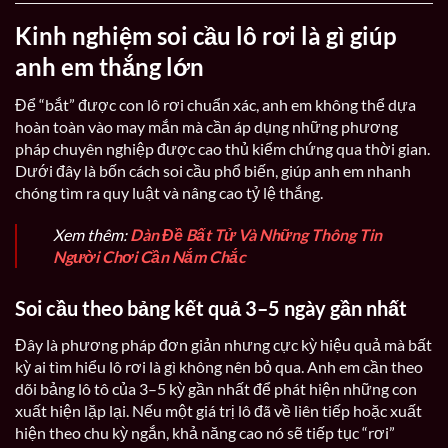
Kinh nghiệm soi cầu lô rơi là gì giúp
anh em thắng lớn
Để “bắt” được con lô rơi chuẩn xác, anh em không thể dựa
hoàn toàn vào may mắn mà cần áp dụng những phương
pháp chuyên nghiệp được cao thủ kiểm chứng qua thời gian.
Dưới đây là bốn cách soi cầu phổ biến, giúp anh em nhanh
chóng tìm ra quy luật và nâng cao tỷ lệ thắng.
Xem thêm:
Dàn Đề Bất Tử Và Những Thông Tin
Người Chơi Cần Nắm Chắc
Soi cầu theo bảng kết quả 3–5 ngày gần nhất
Đây là phương pháp đơn giản nhưng cực kỳ hiệu quả mà bất
kỳ ai tìm hiểu lô rơi là gì không nên bỏ qua. Anh em cần theo
dõi bảng lô tô của 3–5 kỳ gần nhất để phát hiện những con
xuất hiện lặp lại. Nếu một giá trị lô đã về liên tiếp hoặc xuất
hiện theo chu kỳ ngắn, khả năng cao nó sẽ tiếp tục “rơi”