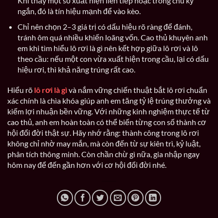
Khi thấy một số xuất hiện liên tiếp hoặc trong chu kỳ
ngắn, đó là tín hiệu mạnh để vào kèo.
Chỉ nên chọn 2–3 giá trị có dấu hiệu rõ ràng để đánh,
tránh ôm quá nhiều khiến loãng vốn. Cao thủ khuyên anh
em khi tìm hiểu lô rơi là gì nên kết hợp giữa lô rơi và lô
theo cầu: nếu một con vừa xuất hiện trong cầu, lại có dấu
hiệu rơi, thì khả năng trúng rất cao.
Hiểu rõ
lô rơi là gì
và nắm vững chiến thuật bắt lô rơi chuẩn
xác chính là chìa khóa giúp anh em tăng tỷ lệ trúng thưởng và
kiếm lợi nhuận bền vững. Với những kinh nghiệm thực tế từ
cao thủ, anh em hoàn toàn có thể biến từng con số thành cơ
hội đổi đời thật sự. Hãy nhớ rằng: thành công trong lô rơi
không chỉ nhờ may mắn, mà còn đến từ sự kiên trì, kỷ luật,
phân tích thông minh. Còn chần chừ gì nữa, gia nhập ngay
hôm nay để đến gần hơn với cơ hội đổi đời nhé.